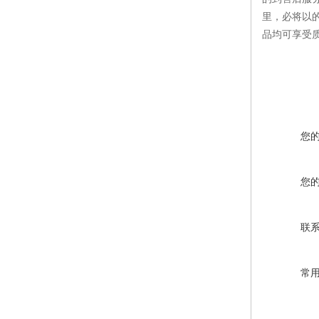
里，必将以
品均可享受
您
您
联
常