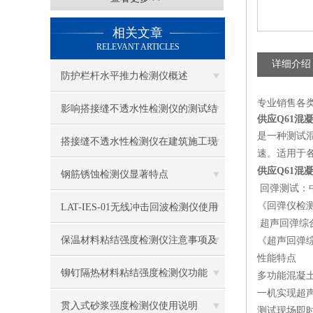
相关文章
RELEVANT ARTICLES
详细介绍
防护栏杆水平推力检测仪概述
专业销售各
影响搭接缝不透水性检测仪的测试结
供应Q61混
是一种测试
果的因素有哪些？
搭接缝不透水性检测仪在建筑施工现
速。适用于
供应Q61混
场中的应用
钢筋锈蚀检测仪显著特点
回弹测试：
《回弹仪检测混
LAT-IES-01无线冲击回波检测仪使用
超声回弹综
操作方法
保温材料粘结强度检测仪注意事项及
《超声回弹综合
性能特点
保养
铆钉隔热材料粘结强度检测仪功能
多功能混凝
一机实现超
贯入式砂浆强度检测仪使用说明
测试现场即