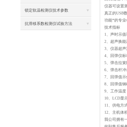
仪器可设置
锁定轨温检测仪技术参数
真正的US
功能*的专业
抗滑移系数检测仪试验方法
技术指标
1、声时示值
2、超声换能
3、仪器超声波
4、回弹仪标称
5、弹击拉簧刚度
6、弹击杆冲击
7、回弹值示
8、回弹值钢
9、工作温度：
10、LCD显示
11、供电方
12、主机体积、
我公司拥有
的到售后服