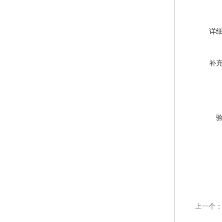
详
补
上一个