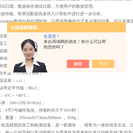
测试日期。数据保存测试日期，方便用户的数据管理。
B数据传输。将测试数据高速传入计算机中进行进一步分析。
windows数据分析处理软件。以图形图像的方式表示测试结果，可以直接生成
误差：±0.1μs；
欢迎您！
来自局域网的朋友！有什么可以帮
器工作频率：50KHz；
助您的吗？
频率范围：5Hz~500KHz；
动能：2.207J；
：785.0±40.0(N/m)；
长度：75.0±0.3 mm；
值误差：≤±1；
砧率定平均值：80±2；
-4°C～+40°C；
屏：160×128(10×8cm)；
式：6节5号碱性电池，供电时间大于10小时；
重量： 205mmX173mmX86mm 、850g；
一批高精度的加工和检测设备，是一家拥有、、销售为一体的优良企业。公司
务，每一个环节都以客户的观点与需求作为思考的出发点始终坚持“客户为