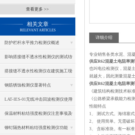
查看更多 >>
相关文章
RELEVANT ARTICLES
详细介绍
防护栏杆水平推力检测仪概述
专业销售各类水泥、混
影响搭接缝不透水性检测仪的测试结
供应R62混凝土电阻率
也叫电位检测仪，混凝
果的因素有哪些？
搭接缝不透水性检测仪在建筑施工现
就越大，因此测量混凝
供应R62混凝土电阻率
场中的应用
钢筋锈蚀检测仪显著特点
《建筑结构检测技术标准》GB/
《公路桥梁承载能力检测评定规
LAT-IES-01无线冲击回波检测仪使用
性能特点
操作方法
保温材料粘结强度检测仪注意事项及
1、 测试方式。海绵
2、 使用简单。无需破
保养
铆钉隔热材料粘结强度检测仪功能
3、 含标准块。有一标