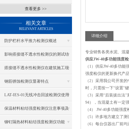
查看更多 >>
相关文章
RELEVANT ARTICLES
详细介绍
防护栏杆水平推力检测仪概述
专业销售各类水泥、混
影响搭接缝不透水性检测仪的测试结
供应JW-40多功能强度
（1）供应JW-40多
果的因素有哪些？
搭接缝不透水性检测仪在建筑施工现
强度检仪的更新换代产
场中的应用
（2）采用我公司开发
钢筋锈蚀检测仪显著特点
时，只需按一下“设置"
LAT-IES-01无线冲击回波检测仪使用
（3）采用“后装拔出法
94），当混凝土有一定
操作方法
保温材料粘结强度检测仪注意事项及
（4） JW-40多功能强
（5）许多地方建立了
保养
铆钉隔热材料粘结强度检测仪功能
（6）每台仪器出厂前均