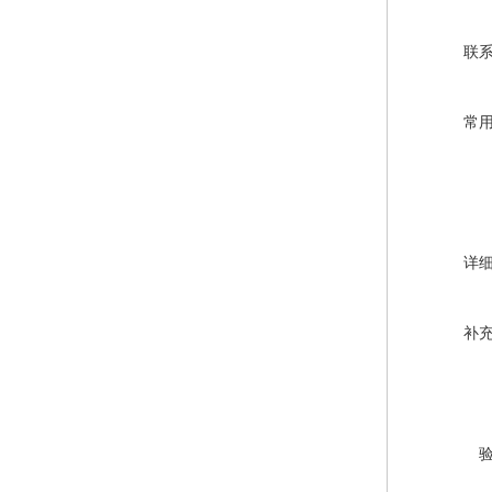
联
常
详
补