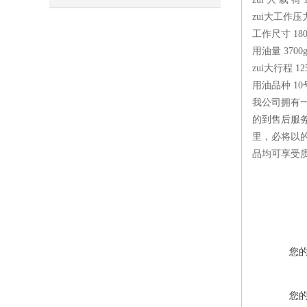
zui大工作压力 
工作尺寸 180×1
用油量 3700g 
zui大行程 12
用油品种 1
我公司拥有
的到售后服
里，必将以
品均可享受
您
您