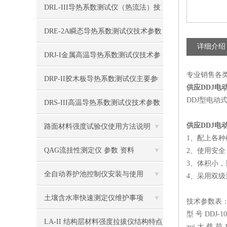
DRL-III导热系数测试仪（热流法）技
术参数
DRE-2A瞬态导热系数测试仪技术参数
详细介绍
DRJ-I金属高温导热系数测试仪技术参
专业销售各
数
DRP-II胶木板导热系数测试仪主要参
供应DDJ电
DDJ型电
数
DRS-III高温导热系数测试仪技术参数
供应DDJ电
路面材料强度试验仪使用方法说明
1、配上各
QAG流挂性测定仪 参数 资料
2、使用安
3、体积小
全自动养护池控制仪安装与使用
4、采用双
土壤含水率快速测定仪维护事项
技术参数表
型 号 DDJ-10
LA-II 结构层材料强度拉拔仪结构特点
zui 大 载 荷 1