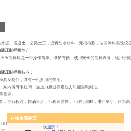
类水泥、混凝土，公路土工，沥青防水材料，无损检测，油漆涂料实验仪
动液压制样机
简介
动式液压制样机是一种操作简单、维护方便、使用安全的制样设备，适用于
动液压制样机
特点：
种模具及附件，具有一机多用的作用。
全，泵内装有限压阀，当压力超过额定压力时能自动回油。
，重量轻。
级泵，空行程时，排油量大，行程速度快，工作行程时，排油量小，压力
：
 DDJ-30 DDJ-50
欢迎您！
0T 30T 50T