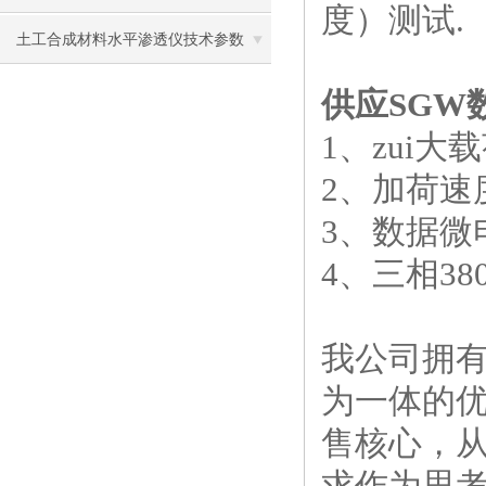
度）测试.
厚漆腻子稠度测定仪
土工合成材料水平渗透仪技术参数
供应SGW
1、zui大载
2、加荷速度
3、数据微
4、三相380
我公司拥
为一体的优
售核心，
求作为思考