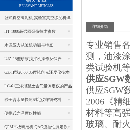
相关文章
RELEVANT ARTICLES
卧式真空练泥机,实验室真空练泥机详
详细介绍
细说明书
HT-1000高强回弹仪技术参数
专业销售
水泥压力试验机功能与特点
测，油漆
UJZ-15型砂浆搅拌机操作及保养
类试验机
GZ-II型20.60.85度镜向光泽度仪技术
供应SGW
标准
LC-61三洋混凝土含气量测定仪的产品
供应SGW
2006《
简介
砂子含水量快速测定仪详细资料
材料等高
便携式光泽度仪性能
玻璃、耐火
QPM平板研磨机 QAG流挂性测定仪