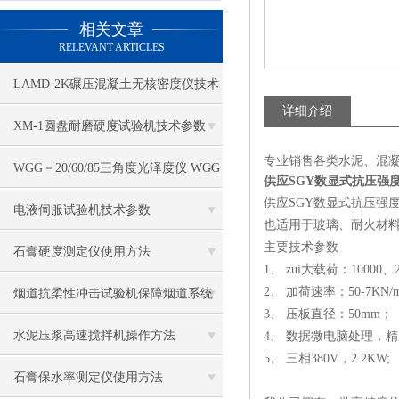
相关文章
RELEVANT ARTICLES
LAMD-2K碾压混凝土无核密度仪技术
详细介绍
参数
XM-1圆盘耐磨硬度试验机技术参数
专业销售各类水泥、混
WGG－20/60/85三角度光泽度仪 WGG
供应SGY数显式抗压强
供应SGY数显式抗压强
－60光泽度仪（免充电型） QYG涂膜
电液伺服试验机技术参数
也适用于玻璃、耐火材料
主要技术参数
鲜映性测定仪
石膏硬度测定仪使用方法
1、 zui大载荷：10000、2
2、 加荷速率：50-7KN/
烟道抗柔性冲击试验机保障烟道系统
3、 压板直径：50mm；
安全性的设备
水泥压浆高速搅拌机操作方法
4、 数据微电脑处理，精度
5、 三相380V，2.2KW;
石膏保水率测定仪使用方法