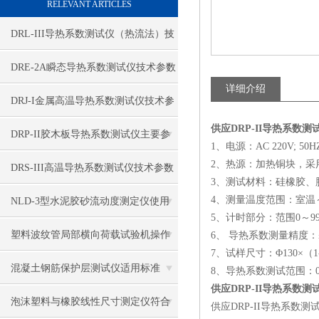
RELEVANT ARTICLES
DRL-III导热系数测试仪（热流法）技
术参数
DRE-2A瞬态导热系数测试仪技术参数
详细介绍
DRJ-I金属高温导热系数测试仪技术参
供应DRP-II导热系数测
数
DRP-II胶木板导热系数测试仪主要参
1、电源：AC 220V; 50H
2、热源：加热铜块，采
数
DRS-III高温导热系数测试仪技术参数
3、测试材料：硅橡胶
4、测量温度范围：室温～
NLD-3型水泥胶砂流动度测定仪使用
5、计时部分：范围0～999
方法及维护
塑料波纹管局部横向荷载试验机操作
6、 导热系数测量精度：≤
7、试样尺寸：Φ130×（1
使用方法
混凝土钢筋保护层测试仪适用标准
8、导热系数测试范围：0.1
供应DRP-II导热系数测
泡沫塑料与橡胶线性尺寸测定仪符合
供应DRP-II导热系