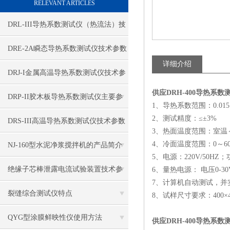
RELEVANT ARTICLES
DRL-III导热系数测试仪（热流法）技
术参数
DRE-2A瞬态导热系数测试仪技术参数
详细介绍
DRJ-I金属高温导热系数测试仪技术参
供应DRH-400导热系
数
DRP-II胶木板导热系数测试仪主要参
1、导热系数范围：0.015～
2、测试精度：≤±3%
数
DRS-III高温导热系数测试仪技术参数
3、热面温度范围：室温～
4、冷面温度范围：0～6
NJ-160型水泥净浆搅拌机的产品简介
5、电源：220V/50HZ
绝缘子芯棒泄露电流试验装置技术参
6、量热电源： 电压0-30V
7、计算机自动测试，并
数
裂缝综合测试仪特点
8、试样尺寸要求：400×40
QYG型涂膜鲜映性仪使用方法
供应DRH-400导热系