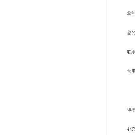
您
您
联
常
详
补