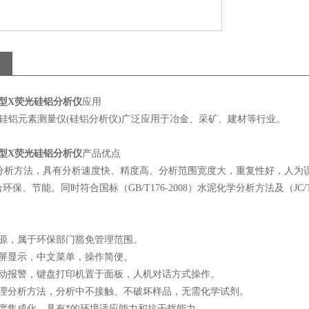
11型X荧光硅铝分析仪
应用
型硅铝元素测量仪(硅铝分析仪)广泛应用于冶金、采矿、建材等行业。
11型X荧光硅铝分析仪
产品优点
析方法，具有分析速度快、精度高、分析范围宽度大，重复性好，人为误
环保、节能。同时符合国标（GB/T176-2008）水泥化学分析方法及（JC/
射源，属于环保部门豁免管理范围。
晶屏显示，中文菜单，操作简便。
自动报警，键盘打印机置于面板，人机对话方式操作。
物理分析方法，分析中不接触、不破坏样品，无需化学试剂。
高度集成化，具有*的环境适应能力和抗干扰能力。