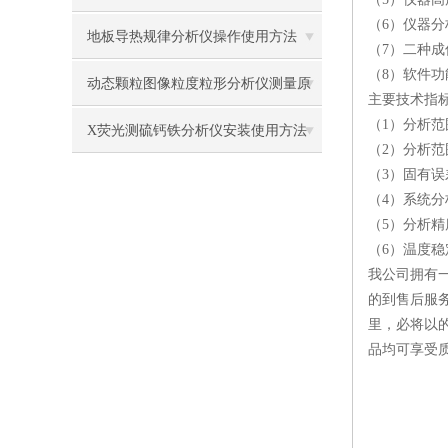
（6）仪器分
地板导热规律分析仪操作使用方法
（7）二种成
（8）软件
动态颗粒图像粒度粒形分析仪测量原
主要技术指
（1）分析范
理
X荧光测硫钙铁分析仪安装使用方法
（2）分析范围宽
（3）固有误差：
（4）系统分析
（5）分析精度：
（6）温度稳定性
我公司拥有
的到售后服
里，必将以
品均可享受