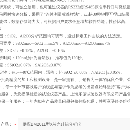
析系统，可独立使用，也可通过仪器的RS232或RS485标准串行口与微
份同时快速分析，采用了“连续测量标准样法"，zui快30秒钟即可得出结
功能强，数据存储能力大，可根据用户要求任意增加软件功能，性价比高。
标
围：SiO2、Al2O3分析范围均可调节，通过标定工作曲线的方法选定。
度：SiO2max—SiO2 min≤5%，Al2O3max—Al2O3min≤7%
SiO2：±0.15%，Al2O3：±0.10%
时间：120×n秒(n为自然数)，推荐值为120秒。
SSiO2≤0.07%，SAl2O3≤0.07%
：在5~+40℃范围内，漂移：∣△SiO2∣≤0.05%，△Al2O3∣≤0.05%。
一批高精度的加工和检测设备，是一家拥有、、销售为一体的优良企业。公司
务，每一个环节都以客户的观点与需求作为思考的出发点始终坚持“客户为
的服务，为您提供优质的试验仪器产品。上海乐傲试验仪器有限公司产品
质保一年服务；一年内如有产品质量问题包修包换包退，并可享受终身维
产品：