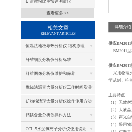
矿渣微粉比重快速测量仪
查看更多 >>
相关文章
详细介绍
RELEVANT ARTICLES
供应BM20
恒温法地板导热分析仪 结构原理
BM2011
纤维细度分析仪分析标准
供应BM20
采用物理分
纤维图像分析仪维护和保养
学试剂，符合
燃烧法沥青含量分析仪工作时间及温
主要特点
度
矿物棉渣球含量分析仪操作使用方法
（1）无放
（2）大液
钙镁含量分析仪操作方法
（3）声光
（4）采用
CCL-5水泥氯离子分析仪使用说明
（5）仪器