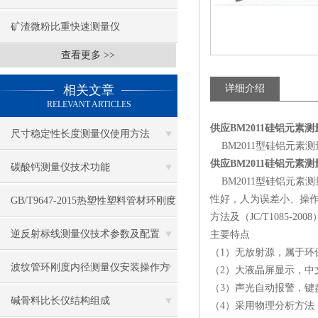
矿渣微粉比重快速测量仪
查看更多 >>
相关文章
详细介绍
RELEVANT ARTICLES
供应BM2011硅铝元素测
尺寸稳定性长度测量仪使用方法
BM2011型硅铝元素
供应BM2011硅铝元素测
碳酸钙测量仪技术功能
BM2011型硅铝元素
性好，人为误差小、操作
GB/T9647-2015热塑性塑料管材环刚度
方法及（JC/T1085-
的测定
逆反射标线测量仪技术参数及配置
主要特点
（1）无放射源，属于环
波纹管环刚度内径测量仪安装操作方
（2）大液晶屏显示，中
（3）声光自动报警，键
法
碱骨料比长仪结构组成
（4）采用物理分析方法