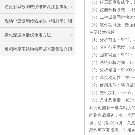
（5）仪器高度集成化，
逆反射系数测试仪维护及注意事项
（6）仪器分析系统，可独
（7）二种成份同时快速
现场中空玻璃传热系数（辐射率）测
（8）软件功能强，数据
主要技术指标
量仪 传热系数的影响因素
碳化深度测量仪使用方法
（1）分析范围：SiO2
（2）分析范围宽度：SiO2ma
堆积密度不锈钢筛网试验测量仪介绍
（3）固有误差：SiO2：±0.
（4）系统分析时间：120
说明书
（5）分析精度：SSiO2≤0.
（6）温度稳定性：在5~+40
（7）使用条件：环境温度：5
（8）整机功耗：<50W
（9）尺寸及重量：485mm×
我公司拥有一批高精度的
的到售后服务，每一个环
里，必将以的服务，为
品均可享受质保一年服