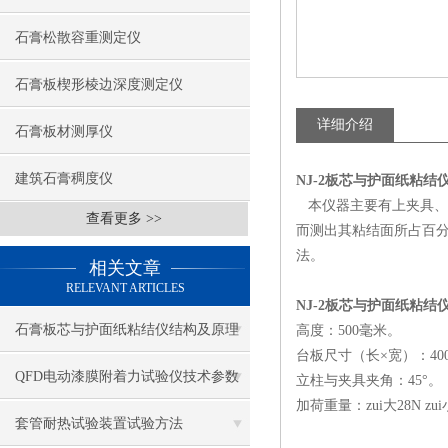
石膏松散容重测定仪
石膏板楔形棱边深度测定仪
详细介绍
石膏板材测厚仪
建筑石膏稠度仪
NJ-2板芯与护面纸粘结
本仪器主要有上夹具、
查看更多 >>
而测出其粘结面所占百分
法。
相关文章
RELEVANT ARTICLES
NJ-2板芯与护面纸粘结
石膏板芯与护面纸粘结仪结构及原理
高度：500毫米。
台板尺寸（长×宽）：400
QFD电动漆膜附着力试验仪技术参数
立柱与夹具夹角：45°。
加荷重量：zui大28N zui
套管耐热试验装置试验方法