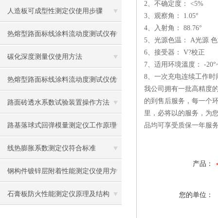
2、不确定度： <5%
应用
人造板可成型性测定仪使用步骤
3、观察角： 1.05°
4、入射角： 88.76°
热熔型路面标线涂料流动度测试仪有
5、光源色温： A光源 色
6、接受器： V?校正
什么用？
碳化深度测量仪使用方法
7、适用环境溫度： -20°~
8、一次充电连续工作时间
热熔型路面标线涂料流动度测试仪优
我公司拥有一批高精度的
的到售后服务，每一个环
势
路面砖透水系数试验装置操作方法
里，必将以的服务，为
路基落球式回弹模量测定仪工作原理
品均可享受质保一年服
及使用方法
线热膨胀系数测定仪符合标准
产品：
钢构件镀锌层附着性能测定仪使用方
法
石膏板防火性能测定仪原理及结构
您的单位：