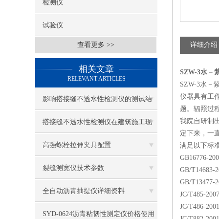
检测仪
试验仪
查看更多 >>
详细介绍
相关文章
SZW-3水
RELEVANT ARTICLES
SZW-3水
仪器具有工
影响搭接缝不透水性检测仪的测试结
题。辐照过
果的因素有哪些？
我院自研制出
搭接缝不透水性检测仪在建筑施工现
定下来，一直
场中的应用
高强螺栓拉伸夹具配置
满足以下标
GB16776
裂缝测宽仪技术参数
GB/T1468
GB/T134
全自动沥青抽提仪详细资料
JC/T485
JC/T486
SYD-0624沥青粘韧性测定仪价格使用
JC/T882