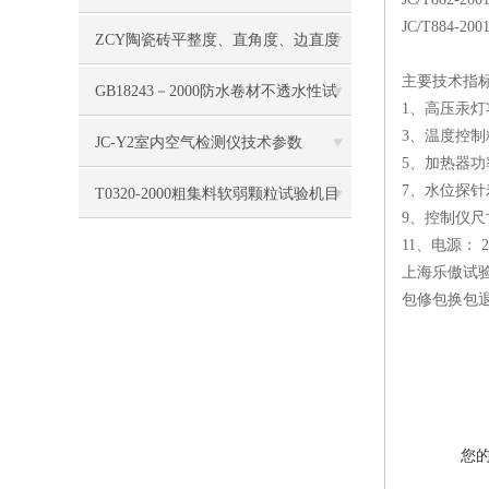
JC/T884
说明
ZCY陶瓷砖平整度、直角度、边直度
主要技术指
综合测定仪技术参数
GB18243－2000防水卷材不透水性试
1、高压汞灯
3、温度控制精
验仪使用注意事项
JC-Y2室内空气检测仪技术参数
5、加热器功
7、水位探针寿
T0320-2000粗集料软弱颗粒试验机目
9、控制仪尺寸：
的与适用范围
11、电源： 
上海乐傲试
包修包换包
您