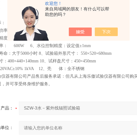
欢迎您！
-2001 《彩色涂层钢板用建筑密封胶》
来自局域网的朋友！有什么可以帮
助您的吗？
标：
功率： 300W 2、温度测量范围： 0～65℃
度： 40±2℃ 4、辐照时间设定： 0～999小时59分
率： 600W 6、水位控制精度：设定值±1mm
命：大于5000小时 8、试验箱外形尺寸： 550×520×680mm
400×440×140mm 10、试样盘尺寸：450×450mm
220VAC±10% 1kVA 12、壳 体：全不锈钢
验仪器有限公司产品售后服务承诺：但凡从上海乐傲试验仪器有限公司购
退，并可享受终身维护服务。
产品：
的单位：