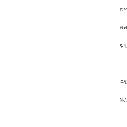
您
联
常
详
补