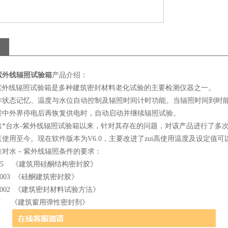
－紫外线辐照试验箱
产品介绍：
－紫外线辐照试验箱是多种建筑密封材料老化试验的主要检测仪器之一。
作状态记忆、温度与水位自动控制及辐照时间计时功能。当辐照时间到时
程中外界停电后再恢复供电时，自动启动并继续辐照试验。
*台水-紫外线辐照试验箱以来，针对其存在的问题，对该产品进行了多次
使用至今。现在软件版本为V6.0，主要改进了zui高使用温度及设定值可
准对水－紫外线辐照条件的要求：
-2005 《建筑用硅酮结构密封胶》
3-2003 《硅酮建筑密封胶》
77-2002 《建筑密封材料试验方法》
-2007 《建筑窗用弹性密封剂》
-2001 《中空玻璃用弹性密封剂》
-2001 《幕墙玻璃接缝用密封胶》