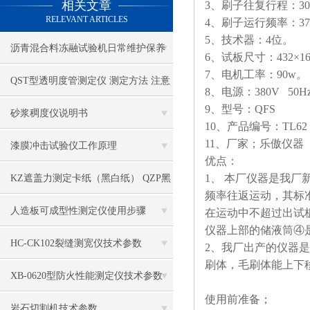
相关文章
3、刷子往复行程：30
RELEVANT ARTICLES
4、刷子运行频率：37±
5、技术器：4位。
沥青混合料冻融试验机日常维护保养
6、试板尺寸：432×165
7、电机工率：90w。
QST型透明度管测定仪 测定方法 注意
8、电源：380V 50Hz
9、型号：QFS
事项
砂浆稠度仪说明书
10、产品编号：TL62
11、厂家；乐傲仪器
漆膜冲击试验仪工作原理
优点：
1、 本厂仪器是我厂
KZ遮盖力测定卡纸（黑白纸） QZP黑
频率往返运动，其标准
白格遮盖力板 QSG型格式管
人造板可成型性测定仪使用步骤
在运动中不超过出试
仪器上部的储液筒④
HC-CK102裂缝测宽仪技术参数
2、我厂出产的仪器
刷体，毛刷体能上下移
XB-0620型防火性能测定仪技术参数
使用前准备；
岩石切割机技术参数