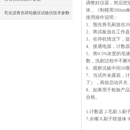
调整好仪器，然后把玻
块，《制模用200
乳化沥青负荷轮碾压试验仪技术参数
使用操作说明：
1、预先将毛刷放在2
及使用注意事项
2、将试板放在工作
3、在停机情况下，
4、接通电源，计数器
5、将0.5%浓度
数，洗刷过程中不断
6、观察试板中间1
7、当试件未露底，
了），再按启动开关
8、如果用于检验产
合格。
1.计数器 2.毛刷 3.
7.水嘴 8.刷子联接体 