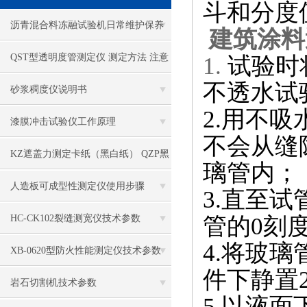
斗和分度值
沥青混合料冻融试验机日常维护保养
建筑涂料
QST型透明度管测定仪 测定方法 注意
1.
试验时
不透水试
事项
砂浆稠度仪说明书
2.用不
漆膜冲击试验仪工作原理
不会从缝
KZ遮盖力测定卡纸（黑白纸） QZP黑
璃管内；
白格遮盖力板 QSG型格式管
人造板可成型性测定仪使用步骤
3.直至
管的0刻
HC-CK102裂缝测宽仪技术参数
4.将玻
XB-0620型防火性能测定仪技术参数
件下静置
岩石切割机技术参数
5.以液