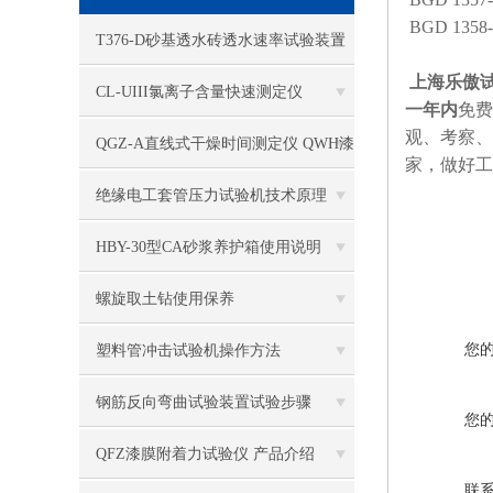
BGD 13
T376-D砂基透水砖透水速率试验装置
上海乐傲
原理
CL-UIII氯离子含量快速测定仪
一年内
免费
观、考察、
QGZ-A直线式干燥时间测定仪 QWH漆
家，做好工
膜无印痕试验仪 QKL初期干燥抗裂性
绝缘电工套管压力试验机技术原理
试验仪
HBY-30型CA砂浆养护箱使用说明
螺旋取土钻使用保养
您
塑料管冲击试验机操作方法
钢筋反向弯曲试验装置试验步骤
您
QFZ漆膜附着力试验仪 产品介绍
联