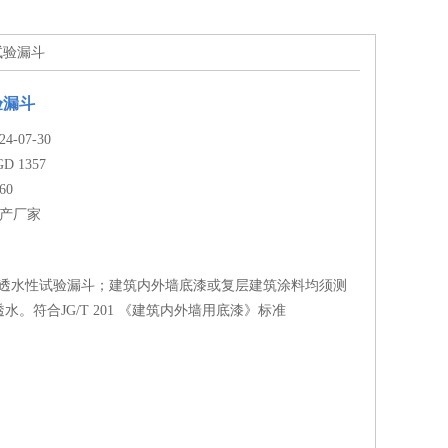
性试验漏斗
验漏斗
-07-30
GD 1357
60
生产厂家
7---不透水性试验漏斗；建筑内外墙底漆或复层建筑涂料均须测
水。符合JG/T 201 《建筑内外墙用底漆》标准