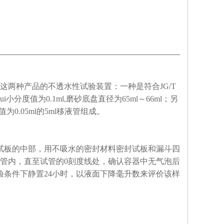
两种产品的不透水性试验装置：一种是符合JG/T
小分度值为0.1ml,磨砂底盘直径为65ml～66ml；另
0.05ml的5ml移液管组成。
试板的中部，用不吸水的密封材料密封试板和漏斗四
管内，直至试管的0刻度线处，确认容器中无气泡后
验条件下静置24小时，以液面下降毫升数来评价该样