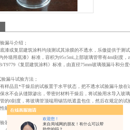
验漏斗介绍；
底漆或复层建筑涂料均须测试其涂膜的不透水，乐傲提供于测试这
筑内外墙用底漆》标准，容积为95±5ml,上部玻璃管带有4ml刻度，zui
/T9779《复层建筑涂料》标准，由直径75mm玻璃颈漏斗和分度值为
试验漏斗试验方法；
有样品且*干燥后的试板置于水平状态，把不透水试验漏斗放在
保水不会从缝隙渗出，带密封材料干燥后，将试验用水导入玻璃
管的0刻度，将玻璃管顶端用锡箔纸遮盖包住，然后在规定的试
性能优劣。
欢迎您！
验装置有两款；
来自局域网的朋友！有什么可以帮
助您的吗？
57---（内外墙底漆用）