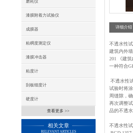
磨耗仪
漆膜附着力试验仪
详细介绍
成膜器
粘稠度测定仪
不透水性试
建筑内外墙
漆膜冲击器
201 《建
一种符合GB
粘度计
不透水性
刮板细度计
试验时将涂
周缝隙，确
硬度计
再次调整试
品的不透水
查看更多 >>
相关文章
不透水性试
RELEVANT ARTICLES
BGD 13