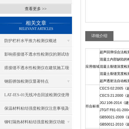
查看更多 >>
相关文章
RELEVANT ARTICLES
详细介绍
防护栏杆水平推力检测仪概述
超声回弹综合法检
影响搭接缝不透水性检测仪的测试结
混凝土内部缺陷的
应用领域
混凝土裂缝深度检
果的因素有哪些？
搭接缝不透水性检测仪在建筑施工现
混凝土裂缝宽度检
场中的应用
超声透射法自动检
钢筋锈蚀检测仪显著特点
CECS 02:20
LAT-IES-01无线冲击回波检测仪使用
CECS 21:20
JGJ 106-201
符合标准
操作方法
保温材料粘结强度检测仪注意事项及
JTG/T F81-0
GB50021-200
保养
铆钉隔热材料粘结强度检测仪功能
GB50011-201