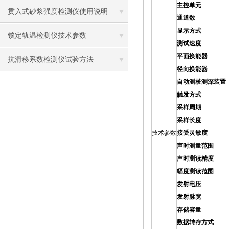
主控单元
专业
贯入式砂浆强度检测仪使用说明
通道数
四
显示方式
高亮液
锁定轨温检测仪技术参数
测试速度
1m/
平面换能器
1
抗滑移系数检测仪试验方法
径向换能器
4
自动测桩测深装置
触发方式
自
采样周期
0.05
采样长度
10
技术参数
接受灵敏度
<1
声时测量范围
0～
声时测读精度
0.
幅度测读范围
0-
发射电压
125V,
发射脉宽
20u
存储容量
2G(内
数据转存方式