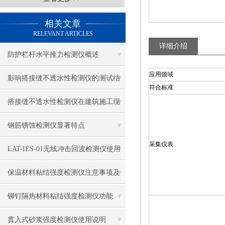
相关文章
RELEVANT ARTICLES
详细介绍
防护栏杆水平推力检测仪概述
应用领域
影响搭接缝不透水性检测仪的测试结
符合标准
果的因素有哪些？
搭接缝不透水性检测仪在建筑施工现
场中的应用
钢筋锈蚀检测仪显著特点
采集仪表
LAT-IES-01无线冲击回波检测仪使用
操作方法
保温材料粘结强度检测仪注意事项及
保养
铆钉隔热材料粘结强度检测仪功能
贯入式砂浆强度检测仪使用说明