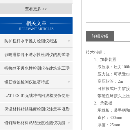
查看更多 >>
相关文章
RELEVANT ARTICLES
详细介绍
防护栏杆水平推力检测仪概述
技术指标：
影响搭接缝不透水性检测仪的测试结
1、加载装置
液压泵：压力100k
果的因素有哪些？
搭接缝不透水性检测仪在建筑施工现
压力缸：可承受zui大压
场中的应用
高压软管：2m
钢筋锈蚀检测仪显著特点
可插拔式压力缸接长杆：40
LAT-IES-01无线冲击回波检测仪使用
带磁性球接头上压
2、承载板
操作方法
保温材料粘结强度检测仪注意事项及
承载板：带手柄和
直径：300mm
保养
铆钉隔热材料粘结强度检测仪功能
厚度：25mm