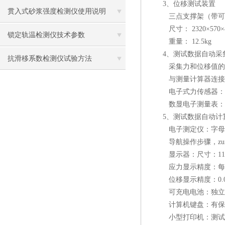
3、位移测试装置
贯入式砂浆强度检测仪使用说明
三点支撑架（带可伸缩、
尺寸： 2320×570×
锁定轨温检测仪技术参数
重量： 12.5kg
4、测试数据自动采
抗滑移系数检测仪试验方法
采集力和位移值的
与测量计算器连接,数
电子式力传感器： 量程
数显电子测量表： 量程：
5、测试数据自动计
电子测定仪：字母数字
导航操作步骤，zui大
显示器：尺寸：118×
应力显示精度：每平方米
位移显示精度：0.0
可充电电池：独立工作
计算机键盘：有保护
小型打印机：测试完