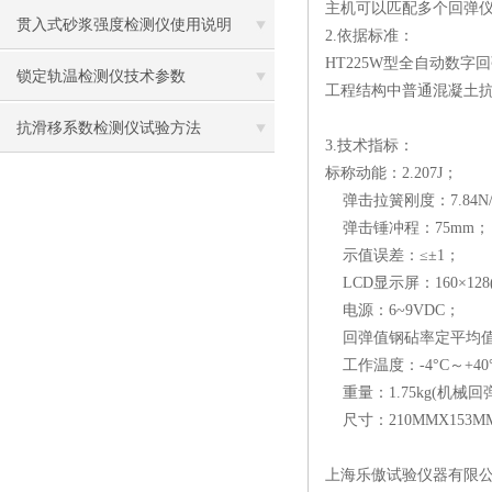
主机可以匹配多个回弹仪配
贯入式砂浆强度检测仪使用说明
2.依据标准：
HT225W型全自动数字回
锁定轨温检测仪技术参数
工程结构中普通混凝土
抗滑移系数检测仪试验方法
3.技术指标：
标称动能：2.207J；
弹击拉簧刚度：7.84N/
弹击锤冲程：75mm；
示值误差：≤±1；
LCD显示屏：160×128(
电源：6~9VDC；
回弹值钢砧率定平均值：
工作温度：-4°C～+40
重量：1.75kg(机械回弹仪
尺寸：210MMX153MM
上海乐傲试验仪器有限公