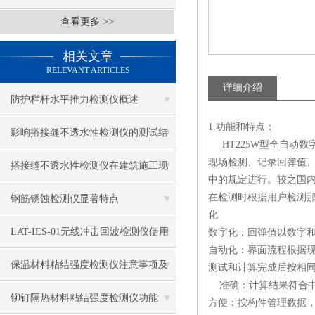
查看更多 >>
相关文章
RELEVANT ARTICLES
详细介绍
防护栏杆水平推力检测仪概述
1.功能和特点：
影响搭接缝不透水性检测仪的测试结
HT225W型全自动数
现场检测、记录回弹值、碳
果的因素有哪些？
搭接缝不透水性检测仪在建筑施工现
中的规定进行。较之国内
场中的应用
在检测时根据用户检测那
钢筋锈蚀检测仪显著特点
化
LAT-IES-01无线冲击回波检测仪使用
数字化：回弹值以数字和
自动化：界面流程根据
操作方法
保温材料粘结强度检测仪注意事项及
测试和计算完成后按相
准确：计算结果符合中华人
保养
铆钉隔热材料粘结强度检测仪功能
方便：按构件管理数据