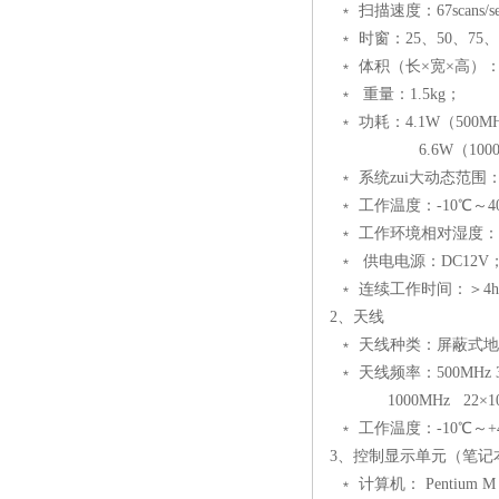
﹡ 扫描速度：67scans/s
﹡ 时窗：25、50、75、1
﹡ 体积（长×宽×高）：28×
﹡ 重量：1.5kg；
﹡ 功耗：4.1W（500
6.6W（1000M
﹡ 系统zui大动态范围：1
﹡ 工作温度：-10℃～4
﹡ 工作环境相对湿度：＜
﹡ 供电电源：DC12V
﹡ 连续工作时间：＞4
2、天线
﹡ 天线种类：屏蔽式
﹡ 天线频率：500MHz 34×
1000MHz 22×10×1
﹡ 工作温度：-10℃～+
3、控制显示单元（笔记
﹡ 计算机： Pentium 