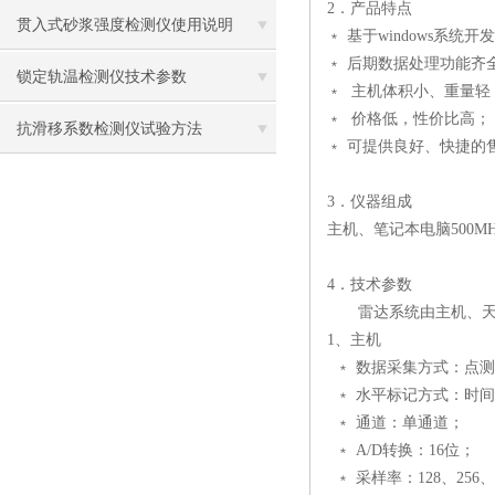
2．产品特点
贯入式砂浆强度检测仪使用说明
﹡ 基于windows
﹡ 后期数据处理功能齐
锁定轨温检测仪技术参数
﹡ 主机体积小、重量轻
﹡ 价格低，性价比高；
抗滑移系数检测仪试验方法
﹡ 可提供良好、快捷的
3．仪器组成
主机、笔记本电脑500M
4．技术参数
雷达系统由主机、天线
1、主机
﹡ 数据采集方式：点
﹡ 水平标记方式：时
﹡ 通道：单通道；
﹡ A/D转换：16位；
﹡ 采样率：128、256、5