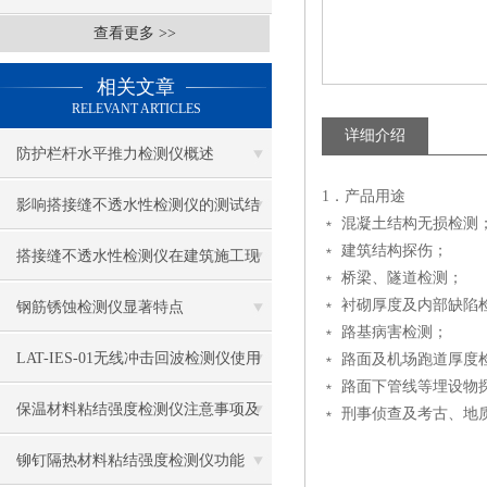
查看更多 >>
相关文章
RELEVANT ARTICLES
详细介绍
防护栏杆水平推力检测仪概述
1．产品用途
影响搭接缝不透水性检测仪的测试结
﹡ 混凝土结构无损检测
﹡ 建筑结构探伤；
果的因素有哪些？
搭接缝不透水性检测仪在建筑施工现
﹡ 桥梁、隧道检测；
场中的应用
﹡ 衬砌厚度及内部缺陷
钢筋锈蚀检测仪显著特点
﹡ 路基病害检测；
LAT-IES-01无线冲击回波检测仪使用
﹡ 路面及机场跑道厚度
﹡ 路面下管线等埋设物
操作方法
保温材料粘结强度检测仪注意事项及
﹡ 刑事侦查及考古、地
保养
铆钉隔热材料粘结强度检测仪功能