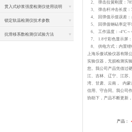
2、 弹击拉簧刚度：785.0
贯入式砂浆强度检测仪使用说明
3、 弹击杆冲击长度：75
4、 回弹值示值误差：≤
锁定轨温检测仪技术参数
5、 回弹值钢砧率定平均
6、 工作温度：-4°C～+
抗滑移系数检测仪试验方法
7、 1.8寸彩色显示屏： 
8、 供电方式：内置锂
上海乐傲试验仪器有限
实验仪器，无损检测实
您。我公司产品凭借过
江、吉林、辽宁、江苏
湾、甘肃、云南， 内蒙
信用、守合同。我公司
协助下，产品不断更新
产品：