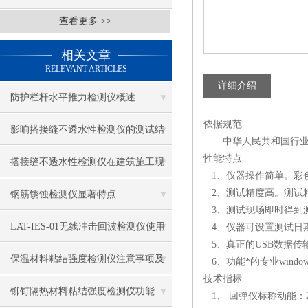
查看更多 >>
相关文章
RELEVANT ARTICLES
详细介绍
防护栏杆水平推力检测仪概述
依据规范
影响搭接缝不透水性检测仪的测试结
中华人民共和国行业标准《
性能特点
果的因素有哪些？
搭接缝不透水性检测仪在建筑施工现
1、仪器操作简单。彩
场中的应用
2、测试精度高。测试精
钢筋锈蚀检测仪显著特点
3、测试现场即时得到
LAT-IES-01无线冲击回波检测仪使用
4、仪器可设置测试日
5、真正的USB数据传
操作方法
保温材料粘结强度检测仪注意事项及
6、功能*的专业wind
技术指标
保养
铆钉隔热材料粘结强度检测仪功能
1、 回弹仪标称动能：