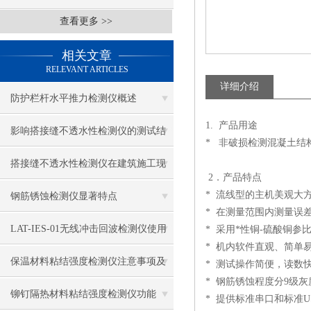
查看更多 >>
相关文章
RELEVANT ARTICLES
详细介绍
防护栏杆水平推力检测仪概述
1. 产品用途
影响搭接缝不透水性检测仪的测试结
* 非破损检测混凝土结
果的因素有哪些？
搭接缝不透水性检测仪在建筑施工现
2．产品特点
场中的应用
* 流线型的主机美观大
钢筋锈蚀检测仪显著特点
* 在测量范围内测量误
LAT-IES-01无线冲击回波检测仪使用
* 采用*性铜-硫酸铜
* 机内软件直观、简单
操作方法
保温材料粘结强度检测仪注意事项及
* 测试操作简便，读数
* 钢筋锈蚀程度分9级
保养
铆钉隔热材料粘结强度检测仪功能
* 提供标准串口和标准