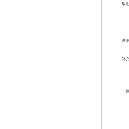
常
详
补