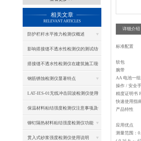
相关文章
RELEVANT ARTICLES
详细介绍
防护栏杆水平推力检测仪概述
标准配置
影响搭接缝不透水性检测仪的测试结
软包
果的因素有哪些？
搭接缝不透水性检测仪在建筑施工现
腕带
场中的应用
AA 电池一组
钢筋锈蚀检测仪显著特点
操作 / 安全
LAT-IES-01无线冲击回波检测仪使用
精度证明书 Produc
快速使用指
操作方法
保温材料粘结强度检测仪注意事项及
产品特性
保养
铆钉隔热材料粘结强度检测仪功能
应用优点
测量范围：0.0
贯入式砂浆强度检测仪使用说明
( 0.16 ft ～ 6