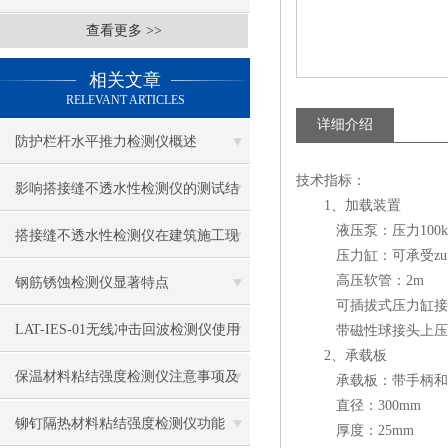
查看更多 >>
相关文章
RELEVANT ARTICLES
详细介绍
防护栏杆水平推力检测仪概述
技术指标：
影响搭接缝不透水性检测仪的测试结
1、加载装置
液压泵：压力100k
果的因素有哪些？
搭接缝不透水性检测仪在建筑施工现
压力缸：可承受zui大压
场中的应用
高压软管：2m
钢筋锈蚀检测仪显著特点
可插拔式压力缸接长杆：40
LAT-IES-01无线冲击回波检测仪使用
带磁性球接头上压
2、承载板
操作方法
保温材料粘结强度检测仪注意事项及
承载板：带手柄和
直径：300mm
保养
铆钉隔热材料粘结强度检测仪功能
厚度：25mm