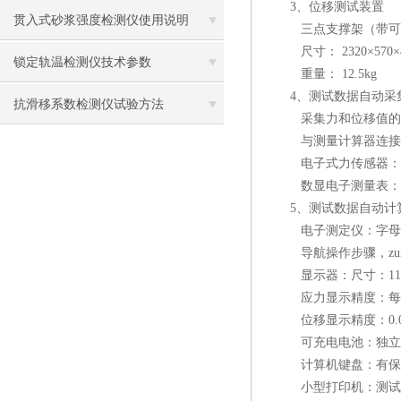
3、位移测试装置
贯入式砂浆强度检测仪使用说明
三点支撑架（带可伸缩、
尺寸： 2320×570×
锁定轨温检测仪技术参数
重量： 12.5kg
4、测试数据自动采
抗滑移系数检测仪试验方法
采集力和位移值的
与测量计算器连接,数
电子式力传感器： 量程
数显电子测量表： 量程：
5、测试数据自动计
电子测定仪：字母数字
导航操作步骤，zui大
显示器：尺寸：118×
应力显示精度：每平方米
位移显示精度：0.0
可充电电池：独立工作
计算机键盘：有保护
小型打印机：测试完