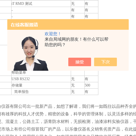
iT RMD 测试
无
有
-
有
有
-
有
有
频率量程 RCD，电源，回路测试
45-65Hz
45-65Hz
支持多电压系统 440 V / 230 V / 110 V
是
是
欢迎您！
支持低压系统 55 / 65 V
是
是
来自局域网的朋友！有什么可以帮
TN / TT / IT 电压系统模式
是
是
助您的吗？
接触电极
评估“通过/失败”结果
在线电压监视器
是
是
评估 Isc 熔断器数据库特性
帮助菜单
USB RS232
无
有
存储量
无
500
简单报告
无
有
验仪器有限公司出一批新产品，如想了解请，我们将一如既往以品种齐全的
拥有雄厚的科技人才优势，精密的设备，科学的管理体制，以灵活多样的经
泥、混凝土，公路土工，沥青防水材料，无损检测，油漆涂料实验仪器，
现市场上有些公司假冒我厂的产品，以乐傲仪器名义销售劣质产品，在此