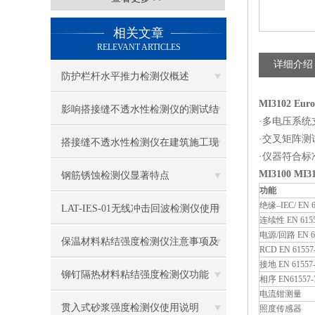
相关文章
RELEVANT ARTICLES
详细介绍
防护栏杆水平推力检测仪概述
MI3102 Euro
影响搭接缝不透水性检测仪的测试结
·多电压系统
·交叉矩阵测试
果的因素有哪些？
搭接缝不透水性检测仪在建筑施工现
·仪器符合标准： 
场中的应用
MI3100 MI3
钢筋锈蚀检测仪显著特点
功能
绝缘–IEC/ EN 6
LAT-IES-01无线冲击回波检测仪使用
连续性 EN 615
电源/回路 EN 6
操作方法
保温材料粘结强度检测仪注意事项及
RCD EN 61557
接地 EN 61557
保养
铆钉隔热材料粘结强度检测仪功能
相序 EN61557-
电流钳测量
贯入式砂浆强度检测仪使用说明
照度传感器