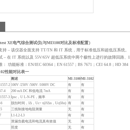
test XE
电气综合测试仪
(
与
MI3100
对比及标准配置）
支持 – 该仪器全面支持 TT/TN 和 IT 系统，用于标准低压和超低压系统
 – 在 IT 系统以及 55V/65V 超低压系统中两个极性上进行的故障回路、
功能标准：EN/IEC 60364；EN 61557；BS 7671；CEI 64.8；HD 384；V
102
性能对比表一
阐述
MI-3100
MI-3102
1557-2
100V /250V /500V /1000V DC
有
有
57-4
200 mA DC 和低电流 7mA
有
有
1557-3
Ipsc，U L-N-PE，频率
有
有
-6
脱扣时间，IΔ，Uc> t@IΔn，Uc(Iδn)
有
有
-5
三线制接地电阻测量
无
有
7
L1-L2-L3
有
有
泄漏负载电流和电流真有效值
无
有
照度
无
有