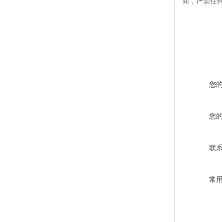
商，严禁任
您
您
联
常