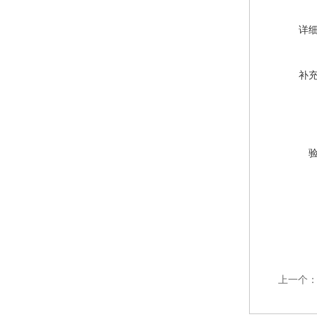
详
补
上一个