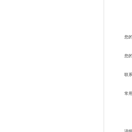
您
您
联
常
详