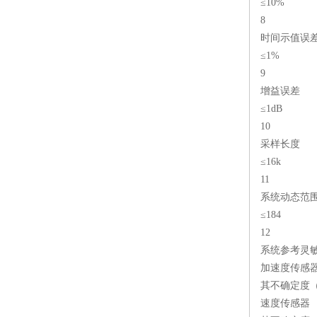
≤10%
8
时间示值误
≤1%
9
增益误差
≤1dB
10
采样长度
≤16k
11
系统动态范围
≤184
12
系统参考灵
加速度传感
其不确定度（
速度传感器