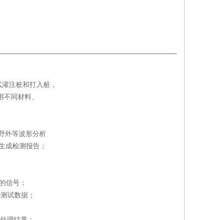
试灌注桩和打入桩，
用不同材料、
夜野外等波形分析
生成检测报告；
的信号；
测试数据；
出处理结果；