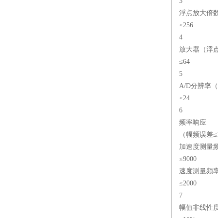
3
浮点放大倍
≤256
4
放大器（浮点
≤64
5
A/D分辨率（b
≤24
6
频率响应
（幅频误差≤
加速度测量频
≤9000
速度测量频率
≤2000
7
幅值非线性