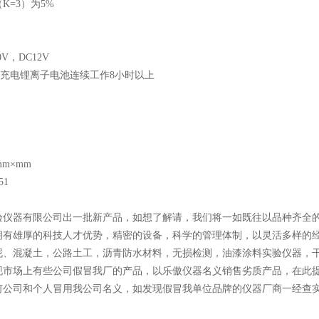
K=3）为5%
V，DC12V
可充电锂离子电池连续工作8小时以上
m×mm
51
验仪器有限公司出一批新产品，如想了解请，我们将一如既往以品种齐全的
拥有雄厚的科技人才优势，精密的设备，科学的管理体制，以灵活多样的经
泥、混凝土，公路土工，沥青防水材料，无损检测，油漆涂料实验仪器，
现市场上有些公司假冒我厂的产品，以乐傲仪器名义销售劣质产品，在此
何公司和个人冒用我公司名义，如发现假冒我单位品牌的仪器厂商一经查