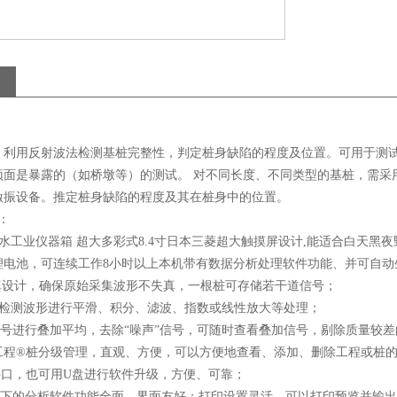
，利用反射波法检测基桩完整性，判定桩身缺陷的程度及位置。可用于测
顶面是暴露的（如桥墩等）的测试。 对不同长度、不同类型的基桩，需采
激振设备。推定桩身缺陷的程度及其在桩身中的位置。
：
防水工业仪器箱 超大多彩式8.4寸日本三菱超大触摸屏设计,能适合白天黑
锂电池，可连续工作8小时以上本机带有数据分析处理软件功能、并可自动
设计，确保原始采集波形不失真，一根桩可存储若干道信号；
检测波形进行平滑、积分、滤波、指数或线性放大等处理；
进行叠加平均，去除“噪声”信号，可随时查看叠加信号，剔除质量较差
®桩分级管理，直观、方便，可以方便地查看、添加、删除工程或桩的
接口，也可用U盘进行软件升级，方便、可靠；
s平台下的分析软件功能全面，界面友好；打印设置灵活，可以打印预览并输