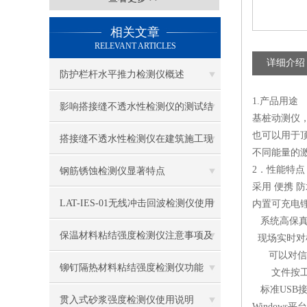
相关文章
RELEVANT ARTICLES
详细介绍
防护栏杆水平推力检测仪概述
1.产品用途
影响搭接缝不透水性检测仪的测试结
基桩动测仪
也可以用于
果的因素有哪些？
搭接缝不透水性检测仪在建筑施工现
不同能量的
场中的应用
2．性能特点
钢筋锈蚀检测仪显著特点
采用 便携 
LAT-IES-01无线冲击回波检测仪使用
内置可充电
系统高保真
操作方法
保温材料粘结强度检测仪注意事项及
现场实时对
可以对信号
保养
铆钉隔热材料粘结强度检测仪功能
文件按工程
标准USB
贯入式砂浆强度检测仪使用说明
Window