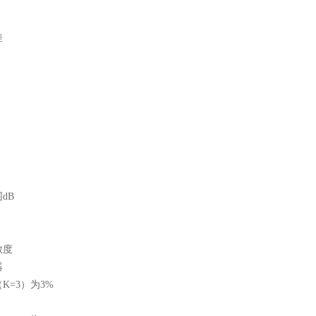
差
dB
敏度
器
K=3）为3%