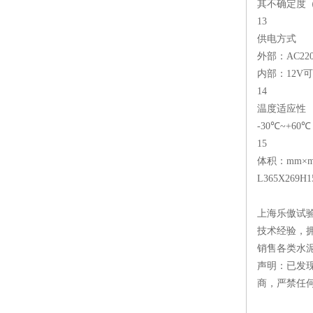
其不确定度（
13
供电方式
外部：AC220
内部：12V
14
温度适应性
-30℃~+60℃
15
体积：mm×m
L365X269H1
上海乐傲试
技术经验，
销售各类水
声明：已发
商，严禁任