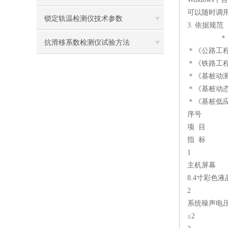
可以随时调
锁定轨温检测仪技术参数
3. 依据规范
＊《建筑基
抗滑移系数检测仪试验方法
＊《公路工程基
＊《铁路工程
＊《基桩动测仪》
＊《基桩动态测
＊《基桩低应变
序号
项 目
指 标
1
主机屏幕
8.4寸彩色液
2
系统噪声电压
≤2