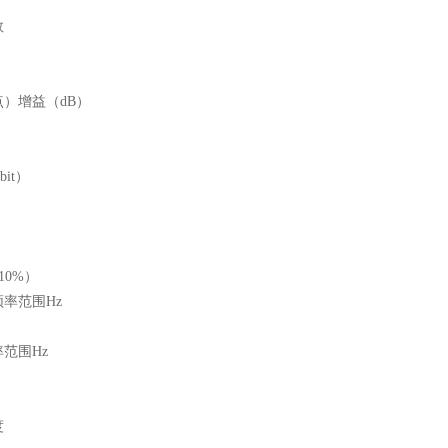
数
）增益（dB）
it）
10%）
率范围Hz
范围Hz
度