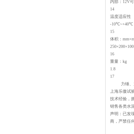
内部：12V
14
温度适应性
-10℃~+40℃
15
体积：mm×m
250×200×100
16
重量：kg
1.8
17
力锤、力
上海乐傲试
技术经验，
销售各类水
声明：已发
商，严禁任