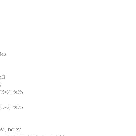
dB
敏度
器
K=3）为3%
K=3）为5%
V，DC12V