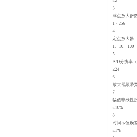
≤2
3
浮点放大倍
1 - 256
4
定点放大器
1、10、100
5
A/D分辨率（b
≤24
6
放大器频带宽度
7
幅值非线性
≤10%
8
时间示值误
≤1%