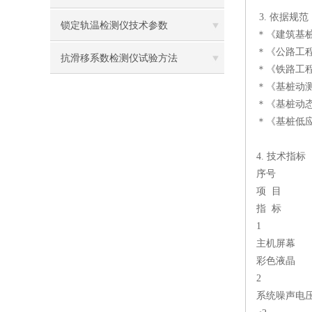
3. 依据规范
锁定轨温检测仪技术参数
＊《建筑基桩检
＊《公路工程基
抗滑移系数检测仪试验方法
＊《铁路工程
＊《基桩动测仪》
＊《基桩动态测
＊《基桩低应变
4. 技术指标
序号
项 目
指 标
1
主机屏幕
彩色液晶
2
系统噪声电压