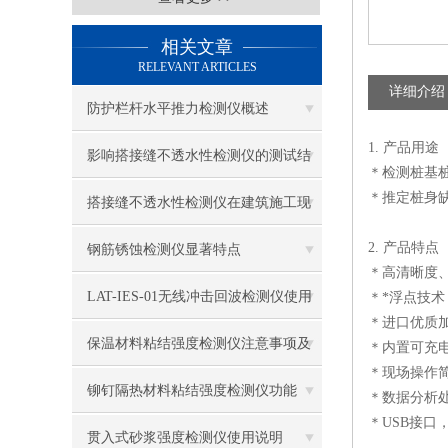
相关文章
RELEVANT ARTICLES
详细介绍
防护栏杆水平推力检测仪概述
1. 产品用途
影响搭接缝不透水性检测仪的测试结
＊检测桩基
＊推定桩身
果的因素有哪些？
搭接缝不透水性检测仪在建筑施工现
场中的应用
2. 产品特点
钢筋锈蚀检测仪显著特点
＊高清晰度
LAT-IES-01无线冲击回波检测仪使用
＊*浮点技
＊进口优质
操作方法
保温材料粘结强度检测仪注意事项及
＊内置可充
＊现场操作
保养
铆钉隔热材料粘结强度检测仪功能
＊数据分析
＊USB接口
贯入式砂浆强度检测仪使用说明