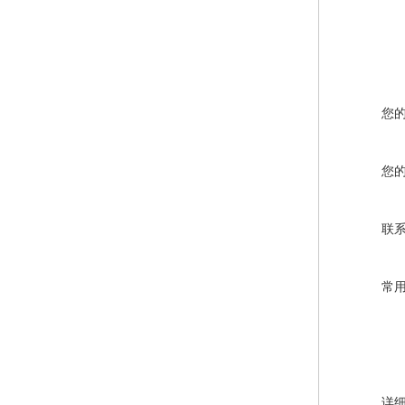
您
您
联
常
详