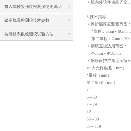
﹡机内外软件功能齐全，
贯入式砂浆强度检测仪使用说明
3.技术指标
锁定轨温检测仪技术参数
﹡保护层厚度测量范围
*量程：6mm～90mm
抗滑移系数检测仪试验方法
第二量程：7mm～200
﹡钢筋直径适用范围：
Ф6mm～Ф50mm
﹡钢筋保护层厚度示值z
zui大允许误差（mm）
*量程（mm）
第二量程（mm）
±1
6～59
7～79
±2
60～69
80～119