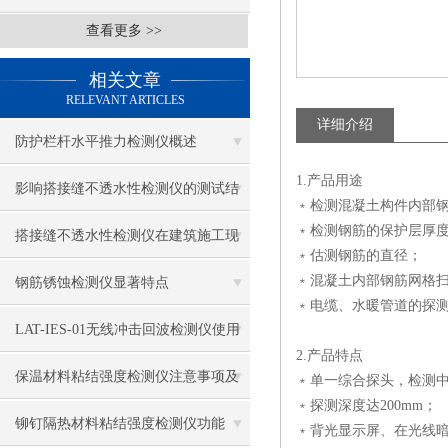
查看更多 >>
相关文章
RELEVANT ARTICLES
详细介绍
防护栏杆水平推力检测仪概述
1.产品用途
影响搭接缝不透水性检测仪的测试结
﹡检测混凝土构件内部
﹡检测钢筋的保护层厚
果的因素有哪些？
搭接缝不透水性检测仪在建筑施工现
﹡估测钢筋的直径；
场中的应用
﹡混凝土内部钢筋网格
钢筋锈蚀检测仪显著特点
﹡电缆、水暖管道的探
LAT-IES-01无线冲击回波检测仪使用
2.产品特点
操作方法
保温材料粘结强度检测仪注意事项及
﹡单一综合探头，检测
﹡探测深度达200mm；
保养
铆钉隔热材料粘结强度检测仪功能
﹡背光显示屏、在光线