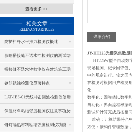
查看更多 >>
相关文章
RELEVANT ARTICLES
详细介绍
防护栏杆水平推力检测仪概述
JY-HT225光栅采集
影响搭接缝不透水性检测仪的测试结
HT225W型全自动数
现场检测、记录回弹值、碳
果的因素有哪些？
搭接缝不透水性检测仪在建筑施工现
中的规定进行。较之国内
场中的应用
在检测时根据用户检测那
钢筋锈蚀检测仪显著特点
化
LAT-IES-01无线冲击回波检测仪使用
数字化：回弹值以数字和
自动化：界面流程根据
操作方法
保温材料粘结强度检测仪注意事项及
测试和计算完成后按相
准确：计算结果符合中华人
保养
铆钉隔热材料粘结强度检测仪功能
方便：按构件管理数据