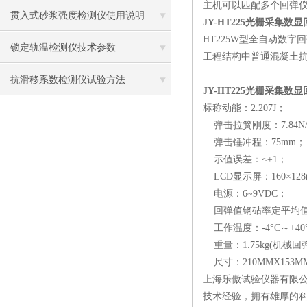
主机可以匹配多个回弹仪配
贯入式砂浆强度检测仪使用说明
JY-HT225光栅采集
HT225W型全自动数字回
锁定轨温检测仪技术参数
工程结构中普通混凝土
抗滑移系数检测仪试验方法
JY-HT225光栅采集
标称动能：2.207J；
弹击拉簧刚度：7.84N/
弹击锤冲程：75mm；
示值误差：≤±1；
LCD显示屏：160×128(
电源：6~9VDC；
回弹值钢砧率定平均值：
工作温度：-4°C～+40
重量：1.75kg(机械回弹仪
尺寸：210MMX153MM
上海乐傲试验仪器有限公
技术经验，拥有雄厚的