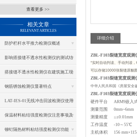
查看更多 >>
相关文章
RELEVANT ARTICLES
详细介绍
防护栏杆水平推力检测仪概述
ZBL-F103裂缝宽度观
影响搭接缝不透水性检测仪的测试结
*实时自动判读、手动判读，
可以存储10000张裂缝原
果的因素有哪些？
搭接缝不透水性检测仪在建筑施工现
ZBL-F103裂缝宽度观测仪
场中的应用
中华人民共和国《房屋安全鉴定标准》----
钢筋锈蚀检测仪显著特点
ZBL-F103裂缝宽度观测仪
LAT-IES-01无线冲击回波检测仪使用
硬件平台 ARM9嵌入
测量范围 0mm~6mm 
操作方法
保温材料粘结强度检测仪注意事项及
测量精度 ≤±0.01
工作温度 -10～55℃
保养
铆钉隔热材料粘结强度检测仪功能
主机体积 156 mm×11