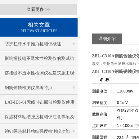
查看更多 >>
相关文章
RELEVANT ARTICLES
详细介绍
防护栏杆水平推力检测仪概述
ZBL-C310A钢筋锈蚀
影响搭接缝不透水性检测仪的测试结
混凝土中钢筋检测技术规程--------------
ZBL-C310A钢筋锈蚀仪​
果的因素有哪些？
搭接缝不透水性检测仪在建筑施工现
名 称
场中的应用
钢筋锈蚀检测仪显著特点
测量电位
±1000mV
LAT-IES-01无线冲击回波检测仪使用
测量精度
0.1mV
存储234个点
数据存储
操作方法
保温材料粘结强度检测仪注意事项及
件）
点距设置
1～100cm
保养
铆钉隔热材料粘结强度检测仪功能
2
测量面积
234m
（测点