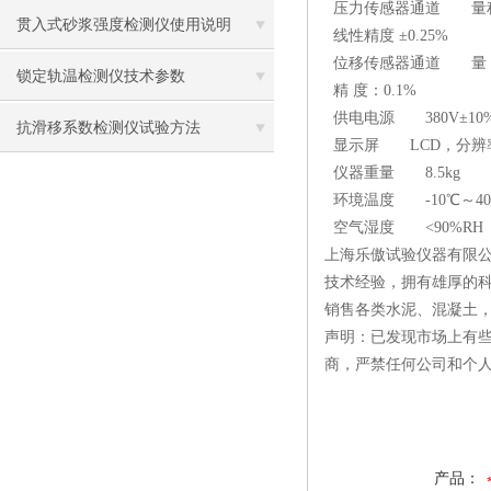
压力传感器通道 量程：
贯入式砂浆强度检测仪使用说明
线性精度 ±0.25%
位移传感器通道 量 程
锁定轨温检测仪技术参数
精 度：0.1%
供电电源 380V±10%、
抗滑移系数检测仪试验方法
显示屏 LCD，分辨率 3
仪器重量 8.5kg
环境温度 -10℃～4
空气湿度 <90%RH
上海乐傲试验仪器有限公
技术经验，拥有雄厚的
销售各类水泥、混凝土
声明：已发现市场上有
商，严禁任何公司和个
产品：