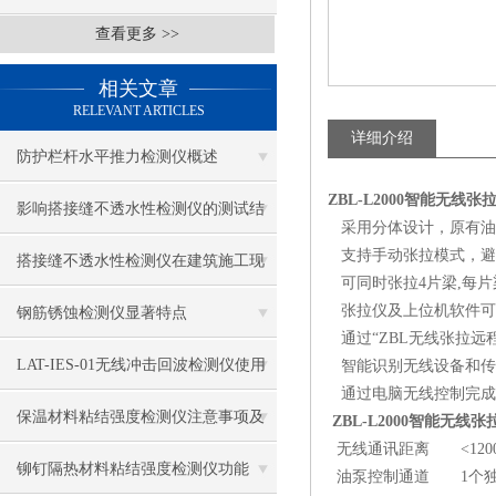
查看更多 >>
相关文章
RELEVANT ARTICLES
详细介绍
防护栏杆水平推力检测仪概述
ZBL-L2000智能无线
影响搭接缝不透水性检测仪的测试结
采用分体设计，原有油
支持手动张拉模式，避
果的因素有哪些？
搭接缝不透水性检测仪在建筑施工现
可同时张拉4片梁,每片
场中的应用
张拉仪及上位机软件可
钢筋锈蚀检测仪显著特点
通过“ZBL无线张拉远
LAT-IES-01无线冲击回波检测仪使用
智能识别无线设备和传
通过电脑无线控制完成
操作方法
保温材料粘结强度检测仪注意事项及
ZBL-L2000智能无线
无线通讯距离 <120
保养
铆钉隔热材料粘结强度检测仪功能
油泵控制通道 1个独立通