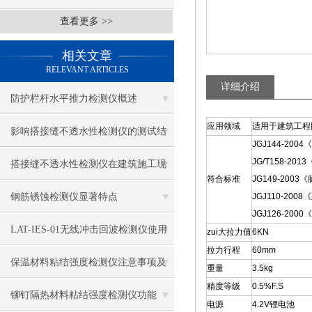
查看更多 >>
相关文章
RELEVANT ARTICLES
详细介绍
防护栏杆水平推力检测仪概述
应用领域
适用于建筑工程
影响搭接缝不透水性检测仪的测试结
JGJ144-2
JG/T158-2
果的因素有哪些？
搭接缝不透水性检测仪在建筑施工现
符合标准
JG149-20
场中的应用
钢筋锈蚀检测仪显著特点
JGJ110-2
JGJ126-2
LAT-IES-01无线冲击回波检测仪使用
zui大拉力值
6KN
拉力行程
60mm
操作方法
保温材料粘结强度检测仪注意事项及
重量
3.5kg
精度等级
0.5%F.S
保养
铆钉隔热材料粘结强度检测仪功能
电源
4.2V锂电池