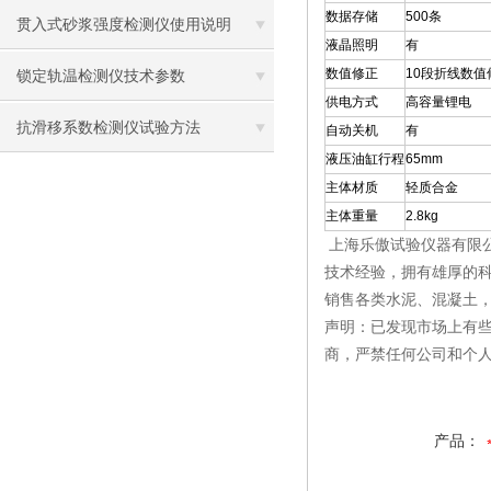
数据存储
500条
贯入式砂浆强度检测仪使用说明
液晶照明
有
数值修正
10段折线数
锁定轨温检测仪技术参数
供电方式
高容量锂电
抗滑移系数检测仪试验方法
自动关机
有
液压油缸行程
65mm
主体材质
轻质合金
主体重量
2.8kg
上海乐傲试验仪器有限
技术经验，拥有雄厚的
销售各类水泥、混凝土
声明：已发现市场上有
商，严禁任何公司和个
产品：