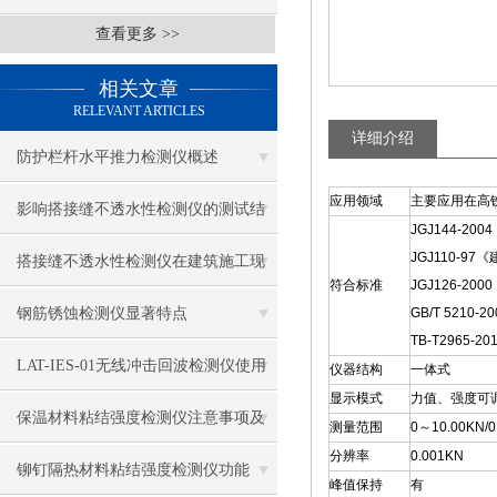
查看更多 >>
相关文章
RELEVANT ARTICLES
详细介绍
防护栏杆水平推力检测仪概述
应用领域
主要应用在高
影响搭接缝不透水性检测仪的测试结
JGJ144-2
JGJ110-
果的因素有哪些？
搭接缝不透水性检测仪在建筑施工现
符合标准
JGJ126-2
场中的应用
钢筋锈蚀检测仪显著特点
GB/T 521
TB-T2965
LAT-IES-01无线冲击回波检测仪使用
仪器结构
一体式
显示模式
力值、强度可
操作方法
保温材料粘结强度检测仪注意事项及
测量范围
0～10.00KN/
分辨率
0.001KN
保养
铆钉隔热材料粘结强度检测仪功能
峰值保持
有