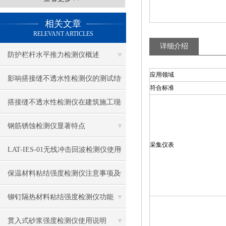
相关文章
RELEVANT ARTICLES
详细介绍
防护栏杆水平推力检测仪概述
应用领域
影响搭接缝不透水性检测仪的测试结
符合标准
果的因素有哪些？
搭接缝不透水性检测仪在建筑施工现
场中的应用
钢筋锈蚀检测仪显著特点
采集仪表
LAT-IES-01无线冲击回波检测仪使用
操作方法
保温材料粘结强度检测仪注意事项及
保养
铆钉隔热材料粘结强度检测仪功能
贯入式砂浆强度检测仪使用说明