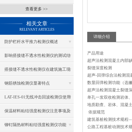
查看更多 >>
相关文章
RELEVANT ARTICLES
详细介绍
防护栏杆水平推力检测仪概述
产品用途
影响搭接缝不透水性检测仪的测试结
超声法检测混凝土内部
裂缝深度检测
果的因素有哪些？
搭接缝不透水性检测仪在建筑施工现
超声-回弹综合法检测混
场中的应用
数显回弹检测功能（选
钢筋锈蚀检测仪显著特点
超声法检测混凝土裂缝
LAT-IES-01无线冲击回波检测仪使用
单孔一发双收检测岩体
地质勘查、岩体、混凝
操作方法
保温材料粘结强度检测仪注意事项及
依据规范
建筑基桩检测技术规程------------
保养
铆钉隔热材料粘结强度检测仪功能
公路工程基桩动测技术规程---------