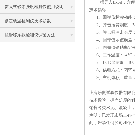
据导入Excel，方
贯入式砂浆强度检测仪使用说明
技术指标
1、回弹仪标称动能：
锁定轨温检测仪技术参数
2、弹击拉簧刚度：785.0
3、弹击杆冲击长度：75
抗滑移系数检测仪试验方法
4、回弹值示值误差：
5、回弹值钢砧率定平均
6、工作温度：-4°C～+
7、LCD显示屏：160×12
8、供电方式：6节5
9、主机体积、重量： 205
上海乐傲试验仪器有限公
技术经验，拥有雄厚的
销售各类水泥、混凝土
声明：已发现市场上有
商，严禁任何公司和个