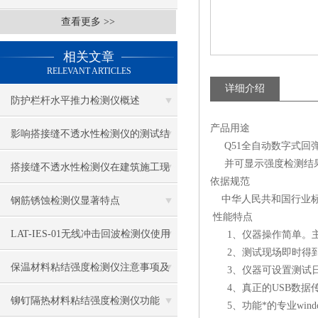
查看更多 >>
相关文章
RELEVANT ARTICLES
详细介绍
防护栏杆水平推力检测仪概述
产品用途
影响搭接缝不透水性检测仪的测试结
Q51全自动数字式回
并可显示强度检测结果
果的因素有哪些？
搭接缝不透水性检测仪在建筑施工现
依据规范
场中的应用
中华人民共和国行业标准《
钢筋锈蚀检测仪显著特点
性能特点
LAT-IES-01无线冲击回波检测仪使用
1、仪器操作简单。主
2、测试现场即时得到
操作方法
保温材料粘结强度检测仪注意事项及
3、仪器可设置测试日
4、真正的USB数据
保养
铆钉隔热材料粘结强度检测仪功能
5、功能*的专业win