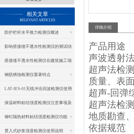
相关文章
RELEVANT ARTICLES
详细介绍
防护栏杆水平推力检测仪概述
产品用途
影响搭接缝不透水性检测仪的测试结
声波透射
果的因素有哪些？
搭接缝不透水性检测仪在建筑施工现
超声法检
场中的应用
钢筋锈蚀检测仪显著特点
质量、表
LAT-IES-01无线冲击回波检测仪使用
超声-回弹
超声法检
操作方法
保温材料粘结强度检测仪注意事项及
地质勘查
保养
铆钉隔热材料粘结强度检测仪功能
依据规范
贯入式砂浆强度检测仪使用说明