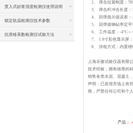
2、 弹击拉簧刚度：785.0
贯入式砂浆强度检测仪使用说明
3、 弹击杆冲击长度：75
4、 回弹值示值误差：≤
锁定轨温检测仪技术参数
5、 回弹值钢砧率定平均
6、 工作温度：-4°C～+
抗滑移系数检测仪试验方法
7、 1.8寸彩色显示屏： 
8、 供电方式：内置锂
上海乐傲试验仪器有限公
技术经验，拥有雄厚的
销售各类水泥、混凝土
声明：已发现市场上有
商，严禁任何公司和个
产品：