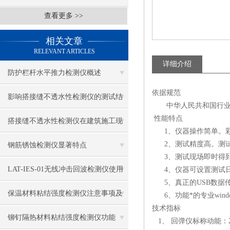
查看更多 >>
相关文章
RELEVANT ARTICLES
详细介绍
防护栏杆水平推力检测仪概述
依据规范
影响搭接缝不透水性检测仪的测试结
中华人民共和国行业标准《
性能特点
果的因素有哪些？
搭接缝不透水性检测仪在建筑施工现
1、仪器操作简单。彩
场中的应用
2、测试精度高。测试
钢筋锈蚀检测仪显著特点
3、测试现场即时得到
LAT-IES-01无线冲击回波检测仪使用
4、仪器可设置测试日
5、真正的USB数据
操作方法
保温材料粘结强度检测仪注意事项及
6、功能*的专业wind
技术指标
保养
铆钉隔热材料粘结强度检测仪功能
1、 回弹仪标称动能：