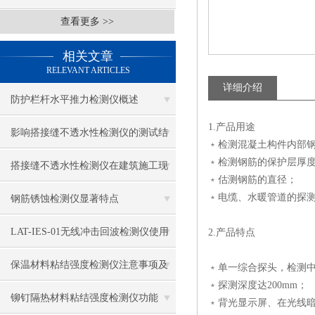
查看更多 >>
相关文章
RELEVANT ARTICLES
详细介绍
防护栏杆水平推力检测仪概述
1.产品用途
影响搭接缝不透水性检测仪的测试结
﹡检测混凝土构件内部
﹡检测钢筋的保护层厚
果的因素有哪些？
搭接缝不透水性检测仪在建筑施工现
﹡估测钢筋的直径；
场中的应用
﹡电缆、水暖管道的探
钢筋锈蚀检测仪显著特点
LAT-IES-01无线冲击回波检测仪使用
2.产品特点
操作方法
保温材料粘结强度检测仪注意事项及
﹡单一综合探头，检测
﹡探测深度达200mm；
保养
铆钉隔热材料粘结强度检测仪功能
﹡背光显示屏、在光线