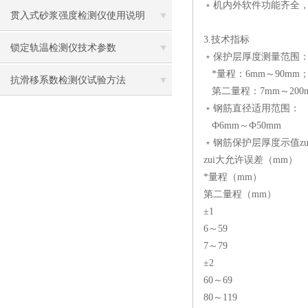
﹡机内外软件功能齐全，
贯入式砂浆强度检测仪使用说明
3.技术指标
锁定轨温检测仪技术参数
﹡保护层厚度测量范围
*量程：6mm～90mm
抗滑移系数检测仪试验方法
第二量程：7mm～200
﹡钢筋直径适用范围：
Ф6mm～Ф50mm
﹡钢筋保护层厚度示值z
zui大允许误差（mm）
*量程（mm）
第二量程（mm）
±1
6～59
7～79
±2
60～69
80～119