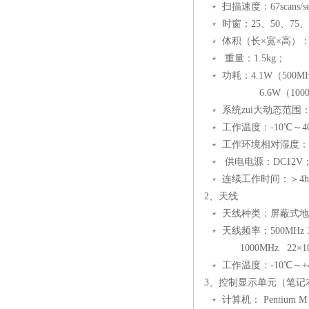
﹡ 扫描速度：67scans/s
﹡ 时窗：25、50、75、1
﹡ 体积（长×宽×高）：28×
﹡ 重量：1.5kg；
﹡ 功耗：4.1W（500
6.6W（1000M
﹡ 系统zui大动态范围：1
﹡ 工作温度：-10℃～4
﹡ 工作环境相对湿度：＜
﹡ 供电电源：DC12V
﹡ 连续工作时间：＞4
2、天线
﹡ 天线种类：屏蔽式
﹡ 天线频率：500MHz 34×
1000MHz 22×10×1
﹡ 工作温度：-10℃～+
3、控制显示单元（笔记
﹡ 计算机： Pentium 