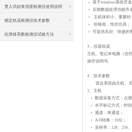
﹡ 基于windows
贯入式砂浆强度检测仪使用说明
﹡ 后期数据处理功能齐
﹡ 主机体积小、重量轻
锁定轨温检测仪技术参数
﹡ 价格低，性价比高；
﹡ 可提供良好、快捷的
抗滑移系数检测仪试验方法
3．仪器组成
主机、笔记本电脑（含托架）
操作说明书。
4．技术参数
雷达系统由主机、天线
1、主机
﹡ 数据采集方式：点
﹡ 水平标记方式：时
﹡ 通道：单通道；
﹡ A/D转换：16位；
﹡ 采样率：128、256、5