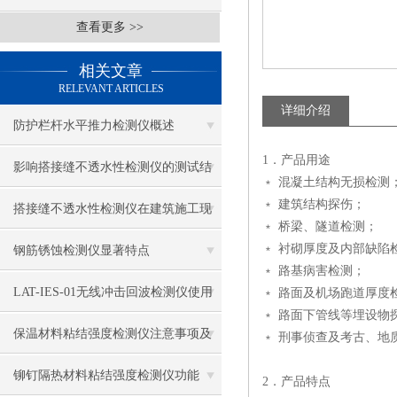
查看更多 >>
相关文章
RELEVANT ARTICLES
详细介绍
防护栏杆水平推力检测仪概述
1．产品用途
影响搭接缝不透水性检测仪的测试结
﹡ 混凝土结构无损检测
﹡ 建筑结构探伤；
果的因素有哪些？
搭接缝不透水性检测仪在建筑施工现
﹡ 桥梁、隧道检测；
场中的应用
﹡ 衬砌厚度及内部缺陷
钢筋锈蚀检测仪显著特点
﹡ 路基病害检测；
LAT-IES-01无线冲击回波检测仪使用
﹡ 路面及机场跑道厚度
﹡ 路面下管线等埋设物
操作方法
保温材料粘结强度检测仪注意事项及
﹡ 刑事侦查及考古、地
保养
铆钉隔热材料粘结强度检测仪功能
2．产品特点