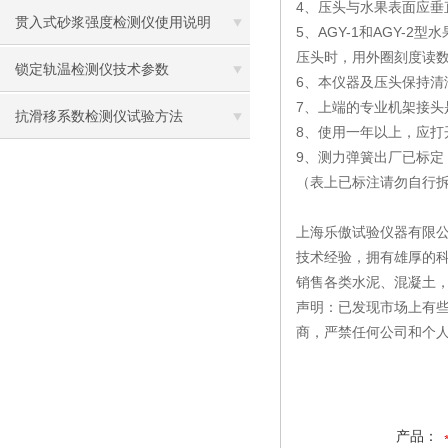
4
、压头与水果表面应垂
贯入式砂浆强度检测仪使用说明
5
AGY-1
AGY-2
、
和
型水
压头时，用外圈刻度读
锁定轨温检测仪技术参数
6
、本仪器及压头保持清
7
、上端的专业机架接头
抗滑移系数检测仪试验方法
8
、使用一年以上，应打
9
、测力弹簧出厂已标定
（表上已标注请勿自行
上海乐傲试验仪器有限公
技术经验，拥有雄厚的
销售各类水泥、混凝土
声明：已发现市场上有
商，严禁任何公司和个
产品：