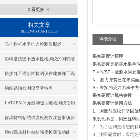
查看更多 >>
相关文章
RELEVANT ARTICLES
详细介绍
防护栏杆水平推力检测仪概述
果实硬度计原理
影响搭接缝不透水性检测仪的测试结
果实硬度是指某水果单
P = N/SP
－被测水果硬
果的因素有哪些？
搭接缝不透水性检测仪在建筑施工现
N
－测力弹簧压在果实面
S
场中的应用
－果实的受力面积平方
钢筋锈蚀检测仪显著特点
果实硬度计规格参数
LAT-IES-01无线冲击回波检测仪使用
果实硬度计使用方法
1
、测量前应松开坚固旋
操作方法
保温材料粘结强度检测仪注意事项及
果发现不是，则应旋转
2
、为了达到更理想的精
保养
铆钉隔热材料粘结强度检测仪功能
3
、测量硬度时，应均匀