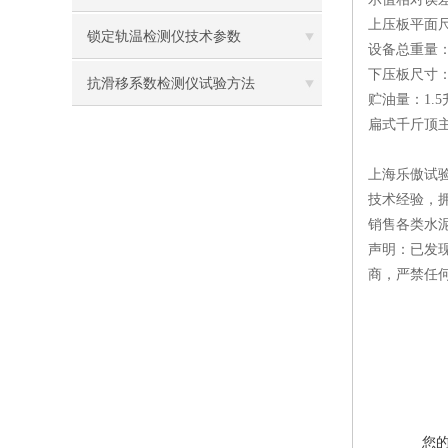
上压板平面尺寸
锁定轨温检测仪技术参数
设备总重量：1
下压板尺寸：2
抗滑移系数检测仪试验方法
贮油量：1.5
扁式千斤顶主
上海乐傲试
技术经验，
销售各类水
声明：已发
商，严禁任
您