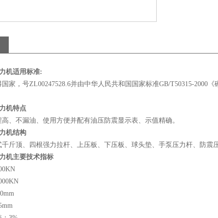
压力机适用标准:
国家，号ZL00247528.6并由中华人民共和国国家标准GB/T50315-
压力机特点
程高、不漏油、使用方便并配有油压防震显示表、示值精确。
压力机结构
式千斤顶、四根强力拉杆、上压板、下压板、球头垫、手泵压力杆、防震
位压力机主要技术指标
0KN
00KN
0mm
5mm
：3%