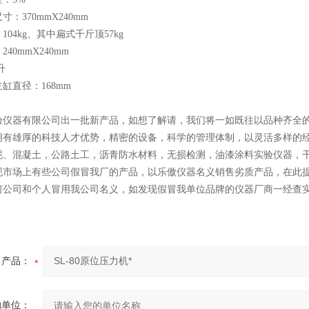
：370mmX240mm
04kg、其中扁式千斤顶57kg
40mmX240mm
升
缸直径：168mm
验仪器有限公司出一批新产品，如想了解请，我们将一如既往以品种齐全的
拥有雄厚的科技人才优势，精密的设备，科学的管理体制，以灵活多样的经
泥、混凝土，公路土工，沥青防水材料，无损检测，油漆涂料实验仪器，
现市场上有些公司假冒我厂的产品，以乐傲仪器名义销售劣质产品，在此
何公司和个人冒用我公司名义，如发现假冒我单位品牌的仪器厂商一经查
产品：
的单位：