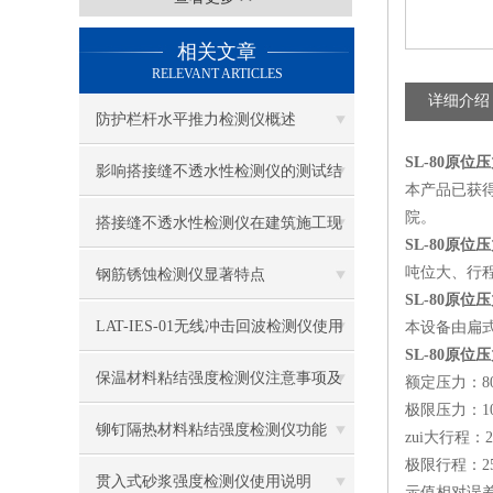
相关文章
RELEVANT ARTICLES
详细介绍
防护栏杆水平推力检测仪概述
SL-80原位
影响搭接缝不透水性检测仪的测试结
本产品已获得
院。
果的因素有哪些？
搭接缝不透水性检测仪在建筑施工现
SL-80原位
场中的应用
吨位大、行
钢筋锈蚀检测仪显著特点
SL-80原位
LAT-IES-01无线冲击回波检测仪使用
本设备由扁
SL-80原
操作方法
保温材料粘结强度检测仪注意事项及
额定压力：80
极限压力：10
保养
铆钉隔热材料粘结强度检测仪功能
zui大行程：2
极限行程：2
贯入式砂浆强度检测仪使用说明
示值相对误差