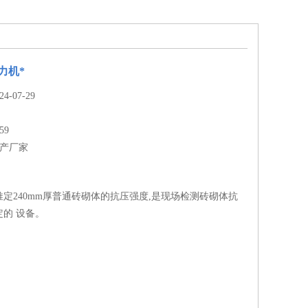
压力机*
-07-29
59
生产厂家
定240mm厚普通砖砌体的抗压强度,是现场检测砖砌体抗
的 设备。