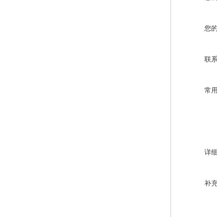
您
联
常
详
补