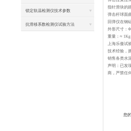
指针滑块的静摩
锁定轨温检测仪技术参数
弹击杆球面曲
回弹仪在钢砧
抗滑移系数检测仪试验方法
外形尺寸：Φ5
重量：≈ 1K
上海乐傲试
技术经验，
销售各类水
声明：已发
商，严禁任
您