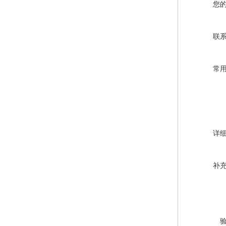
您
联
常
详
补