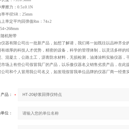
擦力：0.5±0.1N
率半径SR：25mm
上率定平均回弹值Rm：74±2
4×268mm
g 随机附带
验仪器有限公司出一批新产品，如想了解请，我们将一如既往以品种齐全的
拥有雄厚的科技人才优势，精密的设备，科学的管理体制，以灵活多样的经
泥、混凝土，公路土工，沥青防水材料，无损检测，油漆涂料实验仪器，
现市场上有些公司假冒我厂的产品，以乐傲仪器名义销售劣质产品，在此
何公司和个人冒用我公司名义，如发现假冒我单位品牌的仪器厂商一经查
产品：
的单位：