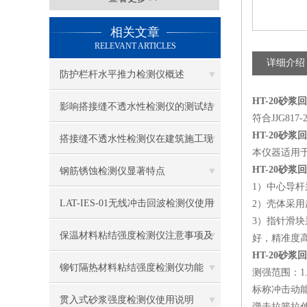
相关文章
RELEVANT ARTICLES
详细介绍
防护栏杆水平推力检测仪概述
HT-20砂浆
影响搭接缝不透水性检测仪的测试结
符合JJG81
HT-20砂浆
果的因素有哪些？
搭接缝不透水性检测仪在建筑施工现
本仪器适用
场中的应用
HT-20砂浆
钢筋锈蚀检测仪显著特点
1）中心导
LAT-IES-01无线冲击回波检测仪使用
2）壳体采
3）指针滑
操作方法
保温材料粘结强度检测仪注意事项及
好，精准度
HT-20砂
保养
铆钉隔热材料粘结强度检测仪功能
测强范围：1.0
标称冲击动能：0.
贯入式砂浆强度检测仪使用说明
弹击拉簧拉伸长