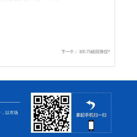
下一个：
HT-75砖回弹仪*
针，以市场