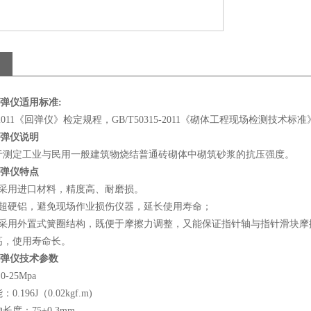
回弹仪适用标准:
7-2011《回弹仪》检定规程，GB/T50315-2011《砌体工程现场检测技术标
回弹仪说明
于测定工业与民用一般建筑物烧结普通砖砌体中砌筑砂浆的抗压强度。
回弹仪特点
杆采用进口材料，精度高、耐磨损。
用超硬铝，避免现场作业损伤仪器，延长使用寿命；
块采用外置式簧圈结构，既便于摩擦力调整，又能保证指针轴与指针滑块摩
高，使用寿命长。
浆回弹仪技术参数
-25Mpa
196J（0.02kgf.m)
度：75±0.3mm