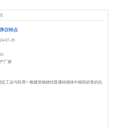
特点
回弹仪特点
-07-29
01
生产厂家
测定工业与民用一般建筑物烧结普通砖砌体中砌筑砂浆的抗