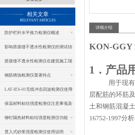
相关文章
RELEVANT ARTICLES
详细介绍
防护栏杆水平推力检测仪概述
KON-GG
影响搭接缝不透水性检测仪的测试结
果的因素有哪些？
搭接缝不透水性检测仪在建筑施工现
1．产品
场中的应用
钢筋锈蚀检测仪显著特点
用于现有
LAT-IES-01无线冲击回波检测仪使用
层配筋的环筋
操作方法
保温材料粘结强度检测仪注意事项及
土和钢筋混凝土排
16752-19
保养
铆钉隔热材料粘结强度检测仪功能
贯入式砂浆强度检测仪使用说明