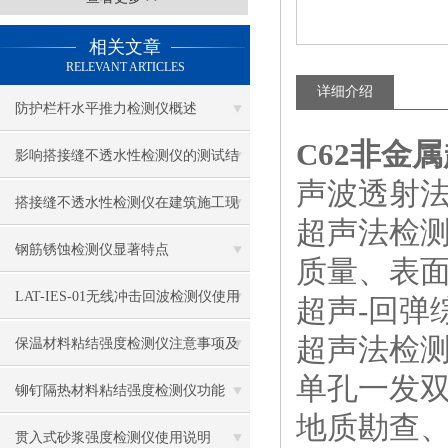
相关文章
RELEVANT ARTICLES
详细介绍
防护栏杆水平推力检测仪概述
C62非金
影响搭接缝不透水性检测仪的测试结
声波透射
果的因素有哪些？
搭接缝不透水性检测仪在建筑施工现
超声法检
场中的应用
钢筋锈蚀检测仪显著特点
质量、表
LAT-IES-01无线冲击回波检测仪使用
超声-回弹
超声法检
操作方法
保温材料粘结强度检测仪注意事项及
单孔一发
保养
铆钉隔热材料粘结强度检测仪功能
地质勘查
贯入式砂浆强度检测仪使用说明