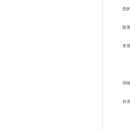
您
联
常
详
补