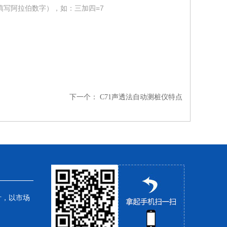
填写阿拉伯数字），如：三加四=7
下一个：
C71声透法自动测桩仪特点
针，以市场