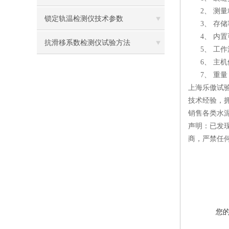
2、 测量精
锁定轨温检测仪技术参数
3、 存储
4、 内置
抗滑移系数检测仪试验方法
5、 工作温
6、 主机体积
7、 重量：
上海乐傲试
技术经验，
销售各类水
声明：已发
商，严禁任
您