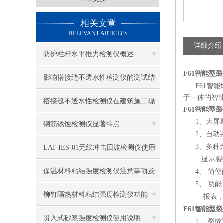
相关文章
RELEVANT ARTICLES
详细介绍
防护栏杆水平推力检测仪概述
F61智能型
影响搭接缝不透水性检测仪的测试结
F61智能
于一体的智
果的因素有哪些？
搭接缝不透水性检测仪在建筑施工现
F61智能型
1、大屏幕显
场中的应用
钢筋锈蚀检测仪显著特点
2、自动判
3、多种判
LAT-IES-01无线冲击回波检测仪使用
显示裂缝
操作方法
保温材料粘结强度检测仪注意事项及
4、 简便
5、 功能
保养
铆钉隔热材料粘结强度检测仪功能
报表，打
F61智能型
贯入式砂浆强度检测仪使用说明
1、 裂缝宽