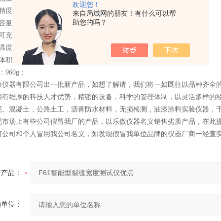
欢迎您！
度：0.01mm；
来自局域网的朋友！有什么可以帮
助您的吗？
容量大：可存储10万个裂缝测点的图像及宽度数据；
可充电锂电池，可连续工作8个小时；
度：-10℃～+50℃；
：85mm×168mm×208mm；
960g；
验仪器有限公司出一批新产品，如想了解请，我们将一如既往以品种齐全的
拥有雄厚的科技人才优势，精密的设备，科学的管理体制，以灵活多样的经
泥、混凝土，公路土工，沥青防水材料，无损检测，油漆涂料实验仪器，
现市场上有些公司假冒我厂的产品，以乐傲仪器名义销售劣质产品，在此
何公司和个人冒用我公司名义，如发现假冒我单位品牌的仪器厂商一经查
产品：
的单位：