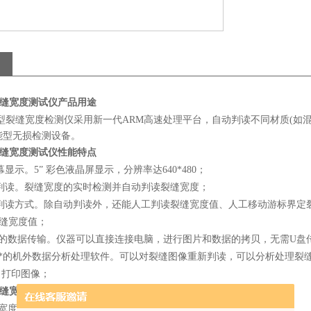
裂缝宽度测试仪产品用途
型裂缝宽度检测仪采用新一代ARM高速处理平台，自动判读不同材质(如
能型无损检测设备。
裂缝宽度测试仪性能特点
示。5” 彩色液晶屏显示，分辨率达640*480；
读。裂缝宽度的实时检测并自动判读裂缝宽度；
读方式。除自动判读外，还能人工判读裂缝宽度值、人工移动游标界定
宽度值；
的数据传输。仪器可以直接连接电脑，进行图片和数据的拷贝，无需U盘
*的机外数据分析处理软件。可以对裂缝图像重新判读，可以分析处理裂缝
印图像；
裂缝宽度测试仪技术指标
度值测量范围：0～8mm；