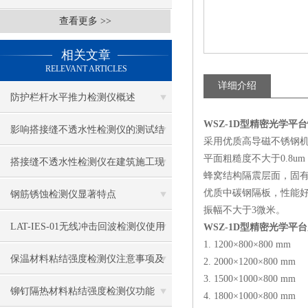
查看更多 >>
相关文章
RELEVANT ARTICLES
详细介绍
防护栏杆水平推力检测仪概述
WSZ-1D型精密光学平
影响搭接缝不透水性检测仪的测试结
采用优质高导磁不锈钢
平面粗糙度不大于0.8um，
果的因素有哪些？
搭接缝不透水性检测仪在建筑施工现
蜂窝结构隔震层面，固
场中的应用
优质中碳钢隔板，性能
钢筋锈蚀检测仪显著特点
振幅不大于3微米。
LAT-IES-01无线冲击回波检测仪使用
WSZ-1D型精密光学平
1. 1200×800×800 mm
操作方法
保温材料粘结强度检测仪注意事项及
2. 2000×1200×800 mm
3. 1500×1000×800 mm
保养
铆钉隔热材料粘结强度检测仪功能
4. 1800×1000×800 mm