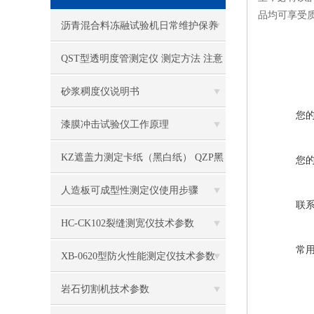
品均可享受
沥青混合料冻融试验机日常维护保养
QST型透明度管测定仪 测定方法 注意
事项
砂浆稠度仪说明书
您
漆膜冲击试验仪工作原理
KZ遮盖力测定卡纸（黑白纸） QZP黑
您
白格遮盖力板 QSG型格式管
人造板可成型性测定仪使用步骤
联
HC-CK102裂缝测宽仪技术参数
常
XB-0620型防火性能测定仪技术参数
岩石切割机技术参数