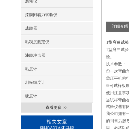
磨耗仪
漆膜附着力试验仪
详细介绍
成膜器
粘稠度测定仪
T型弯曲试验
T型弯曲试验
漆膜冲击器
验。
技术参数：
粘度计
①一次弯曲角
②压平机构行
刮板细度计
③可试样板厚
使用注意事
硬度计
当试样弯曲
试验仪器有
查看更多 >>
我公司拥有
的到售后服
相关文章
RELEVANT ARTICLES
里，必将以