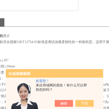
机
简介
机符合国家GB/T12754-91标准是测试涂膜柔韧性的一种新机型。适
∠45°
程≥10mm
度：0.5～1.0mm
项：
欢迎您！
在于IT时，弯曲面重叠处不应有明显空隙，否侧试验重做。
离边缘10mm
来自局域网的朋友！有什么可以帮
助您的吗？
限公司时，两只手
柄未装于主机上。用户拆箱后，用活扳手将两只手柄装
一批高精度的加工和检测设备，是一家拥有、、销售为一体的优良企业。公司
务，每一个环节都以客户的观点与需求作为思考的出发点始终坚持“客户为
的服务，为您提供优质的试验仪器产品。上海乐傲试验仪器有限公司产品